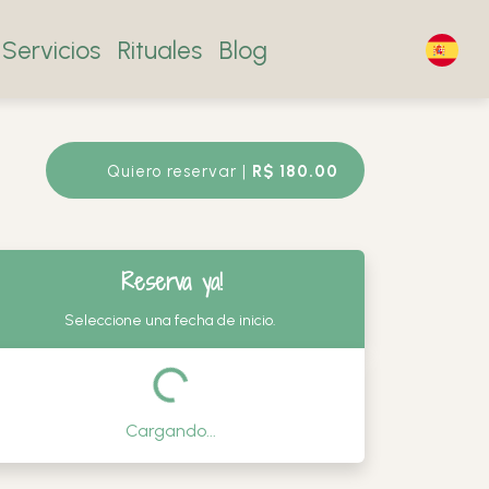
Servicios
Rituales
Blog
Quiero reservar |
R$ 180.00
¡Reserva ya!
Seleccione una fecha de inicio.
Cargando...