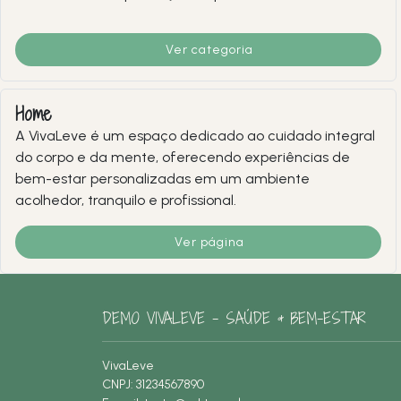
Ver categoria
Home
A VivaLeve é um espaço dedicado ao cuidado integral
do corpo e da mente, oferecendo experiências de
bem-estar personalizadas em um ambiente
acolhedor, tranquilo e profissional.
Ver página
DEMO VIVALEVE – SAÚDE & BEM-ESTAR
VivaLeve
CNPJ: 31234567890