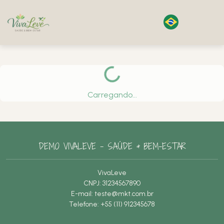
Carregando...
DEMO VIVALEVE – SAÚDE & BEM-ESTAR
VivaLeve
CNPJ: 31234567890
E-mail:
teste@mkt.com.br
Telefone: +55 (11) 912345678